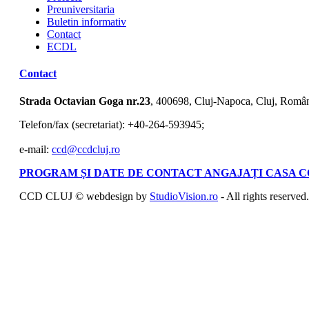
Preuniversitaria
Buletin informativ
Contact
ECDL
Contact
Strada Octavian Goga nr.23
, 400698, Cluj-Napoca, Cluj, Româ
Telefon/fax (secretariat): +40-264-593945;
e-mail:
ccd@ccdcluj.ro
PROGRAM ȘI DATE DE CONTACT ANGAJAȚI CASA C
CCD CLUJ © webdesign by
StudioVision.ro
- All rights reserved.