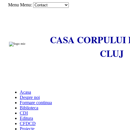
Menu
Menu:
CASA CORPULUI 
CLUJ
Acasa
Despre noi
Formare continua
Biblioteca
CDI
Editura
CFDCD
Proiecte