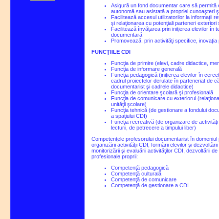
Asigură un fond documentar care să permită e
autonomă sau asistată a propriei cunoaşteri şi 
Facilitează accesul utilizatorilor la informaţii r
şi relaţionarea cu potenţiali parteneri exteriori
Facilitează învăţarea prin iniţierea elevilor în 
documentară
Promovează, prin activităţi specifice, inovaţi
FUNCŢIILE CDI
Funcţia de primire (elevi, cadre didactice, memb
Funcţia de informare generală
Funcţia pedagogică (iniţierea elevilor în cer
cadrul proiectelor derulate în parteneriat de c
documentarist şi cadrele didactice)
Funcţia de orientare şcolară şi profesională
Funcţia de comunicare cu exteriorul (relaţiona
unităţii şcolare)
Funcţia tehnică (de gestionare a fondului doc
a spaţiului CDI)
Funcţia recreativă (de organizare de activităţ
lecturii, de petrecere a timpului liber)
Competenţele profesorului documentarist în domeniul proi
organizării activităţii CDI, formării elevilor şi dezvoltăr
monitorizării şi evaluării activităţilor CDI, dezvoltării de
profesionale proprii:
Competenţă pedagogică
Competenţă culturală
Competenţă de comunicare
Competenţă de gestionare a CDI