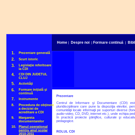
Home
Despre noi
Formare continu
Bibl
|
|
ă
|
1.
Prezentare generală
2.
Scurt istoric
3.
Legislaţie referitoare
la CDI
4.
CDI DIN JUDETUL
CLUJ
5.
Activităţi
6.
Formare iniţială şi
continuă
Prezentare
7.
Instrumente
Centrul de Informare şi Documentare (CDI) es
8.
Procedura de obţinere
pluridisciplinare care pune la dispoziţia elevilor, pe
a deciziei de
comunităţii locale informaţii pe suporturi diverse (fo
acreditare a CDI
audio-video, CD, DVD, internet etc.), unde echipa pedag
în practică proiecte ştiinţifice, culturale şi educat
9.
Margareta
pedagogice.
documentarelor
10.
Planul operational
pentru anul scolar
ROLUL CDI
2010-2011